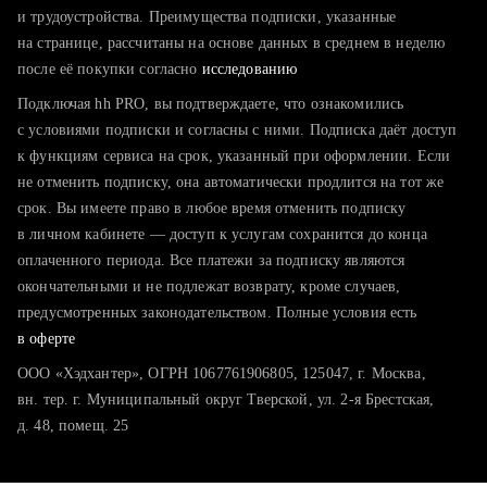
тратите много времени на поиск и вручную поднимаете
и трудоустройства. Преимущества подписки, указанные
резюме
на странице, рассчитаны на основе данных в среднем в неделю
после её покупки согласно
хотите сравнить себя с конкурентами и оценить шансы
исследованию
Подключая hh PRO, вы подтверждаете, что ознакомились
с условиями подписки и согласны с ними. Подписка даёт доступ
к функциям сервиса на срок, указанный при оформлении. Если
не отменить подписку, она автоматически продлится на тот же
срок. Вы имеете право в любое время отменить подписку
в личном кабинете — доступ к услугам сохранится до конца
оплаченного периода. Все платежи за подписку являются
окончательными и не подлежат возврату, кроме случаев,
предусмотренных законодательством. Полные условия есть
в оферте
ООО «Хэдхантер», ОГРН 1067761906805, 125047, г. Москва,
вн. тер. г. Муниципальный округ Тверской, ул. 2-я Брестская,
д. 48, помещ. 25