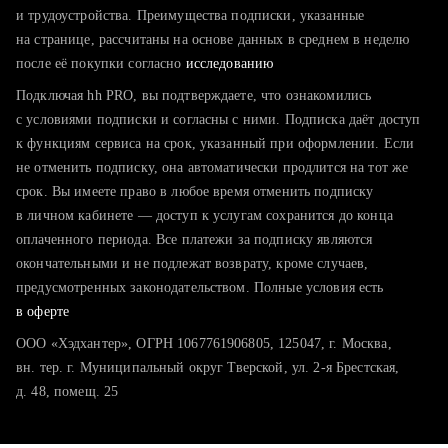
тратите много времени на поиск и вручную поднимаете
и трудоустройства. Преимущества подписки, указанные
резюме
на странице, рассчитаны на основе данных в среднем в неделю
после её покупки согласно
хотите сравнить себя с конкурентами и оценить шансы
исследованию
Подключая hh PRO, вы подтверждаете, что ознакомились
с условиями подписки и согласны с ними. Подписка даёт доступ
к функциям сервиса на срок, указанный при оформлении. Если
не отменить подписку, она автоматически продлится на тот же
срок. Вы имеете право в любое время отменить подписку
в личном кабинете — доступ к услугам сохранится до конца
оплаченного периода. Все платежи за подписку являются
окончательными и не подлежат возврату, кроме случаев,
предусмотренных законодательством. Полные условия есть
в оферте
ООО «Хэдхантер», ОГРН 1067761906805, 125047, г. Москва,
вн. тер. г. Муниципальный округ Тверской, ул. 2-я Брестская,
д. 48, помещ. 25