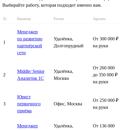
Выбирайте работу, которая подходит именно вам.
№
Вакансия
Регион
Зарплата
Менеджер
по развитию
Удалёнка,
От 300 000 ₽
1
партнёрской
Долгопрудный
на руки
сети
От 260 000
Middle/ Senior
Удалёнка,
2
до 350 000 ₽
Аналитик 1С
Москва
на руки
Юрист
От 250 000 ₽
3
первичного
Офис, Москва
на руки
приёма
Менеджер
Удалёнка,
От 136 000