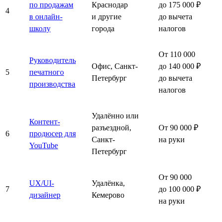
по продажам
Краснодар
до 175 000 ₽
4
в онлайн-
и другие
до вычета
школу
города
налогов
От 110 000
Руководитель
Офис, Санкт-
до 140 000 ₽
5
печатного
Петербург
до вычета
производства
налогов
Удалённо или
Контент-
разъездной,
От 90 000 ₽
6
продюсер для
Санкт-
на руки
YouTube
Петербург
От 90 000
UX/UI-
Удалёнка,
7
до 100 000 ₽
дизайнер
Кемерово
на руки