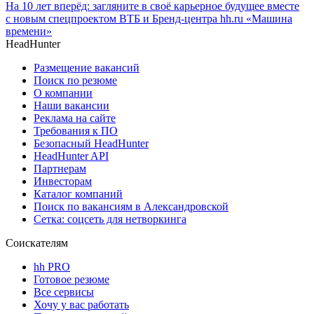
На 10 лет вперёд: загляните в своё карьерное будущее вместе
с новым спецпроектом ВТБ и Бренд-центра hh.ru «Машина
времени»
HeadHunter
Размещение вакансий
Поиск по резюме
О компании
Наши вакансии
Реклама на сайте
Требования к ПО
Безопасный HeadHunter
HeadHunter API
Партнерам
Инвесторам
Каталог компаний
Поиск по вакансиям в Александровской
Сетка: соцсеть для нетворкинга
Соискателям
hh PRO
Готовое резюме
Все сервисы
Хочу у вас работать