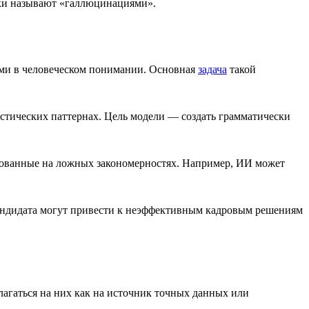
бки называют «галлюцинациями».
ами в человеческом понимании. Основная
задача
такой
стических паттернах. Цель модели — создать грамматически
нованные на ложных закономерностях. Например, ИИ может
кандидата могут привести к неэффективным кадровым решениям
агаться на них как на источник точных данных или