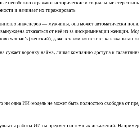
ные неизбежно отражают исторические и социальные стереотипы
ности и начинает их тиражировать.
ольшинство инженеров — мужчины, она может автоматически по
ынуждена отказаться от неё из-за дискриминации женщин. Модель
ово woman’s (женский), даже в таком контексте, как «капитан 
она сужает воронку найма, лишая компанию доступа к талантли
то ни одна ИИ-модель не может быть полностью свободна от пре
ультаты работы ИИ на предмет системных искажений. Например