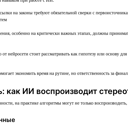
 навыком при работе с ИИ.
сылки на законы требуют обязательной сверки с первоисточни
стем
ния, особенно на критически важных этапах, должны принимать
т нейросети стоит рассматривать как гипотезу или основу для
помогает экономить время на рутине, но ответственность за фина
: как ИИ воспроизводит стере
ности, на практике алгоритмы могут не только воспроизводить
анные