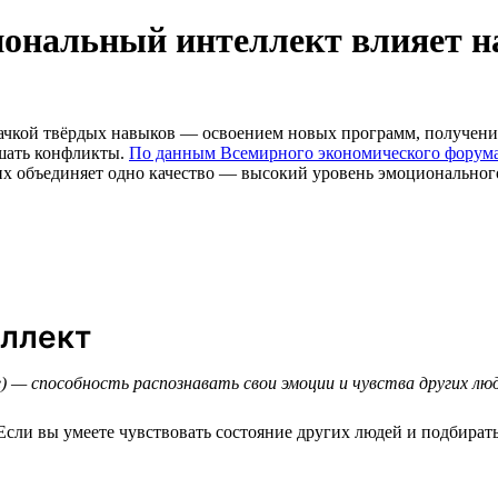
ональный интеллект влияет н
рокачкой твёрдых навыков — освоением новых программ, получе
ешать конфликты.
По данным Всемирного экономического форум
их объединяет одно качество — высокий уровень эмоционального и
еллект
ce) — способность распознавать свои эмоции и чувства других л
сли вы умеете чувствовать состояние других людей и подбирать