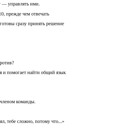
г — управлять ими.
10, прежде чем отвечать
 готовы сразу принять решение
против?
я и помогает найти общий язык
членом команды.
, тебе сложно, потому что...»