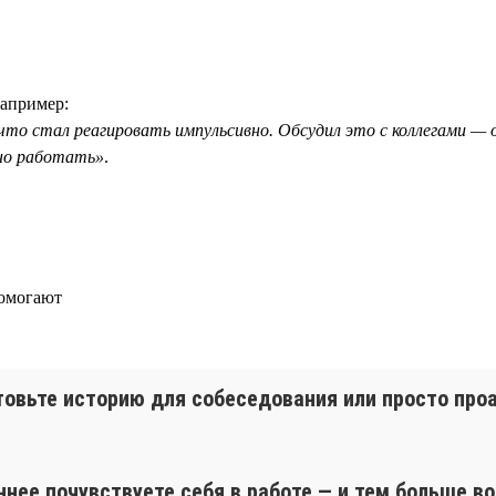
Например:
, что стал реагировать импульсивно. Обсудил это с коллегами —
йно работать»
.
помогают
товьте историю для собеседования или просто пр
ннее почувствуете себя в работе — и тем больше в