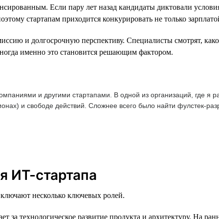
ансированным. Если пару лет назад кандидаты диктовали условия
поэтому стартапам приходится конкурировать не только зарплато
иссию и долгосрочную перспективу. Специалисты смотрят, какой
Иногда именно это становится решающим фактором.
омпаниями и другими стартапами. В одной из организаций, где я р
ионах) и свободе действий. Сложнее всего было найти фулстек-раз
я ИТ-стартапа
 включают несколько ключевых ролей.
ет за технологическое развитие продукта и архитектуру. На ран