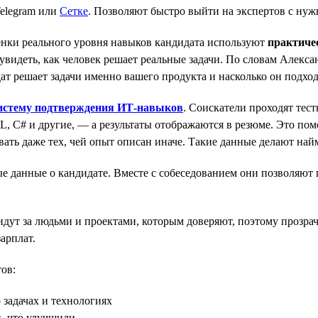
elegram или
Сетке
. Позволяют быстро выйти на экспертов с ну
енки реального уровня навыков кандидата используют
практиче
видеть, как человек решает реальные задачи. По словам Алексан
т решает задачи именно вашего продукта и насколько он подход
истему подтверждения ИТ-навыков
. Соискатели проходят те
L, C# и другие, — а результаты отображаются в резюме. Это пом
вать даже тех, чей опыт описан иначе. Такие данные делают на
 данные о кандидате. Вместе с собеседованием они позволяют п
идут за людьми и проектами, которым доверяют, поэтому прозра
арплат.
ов:
 задачах и технологиях
и, что улучшили