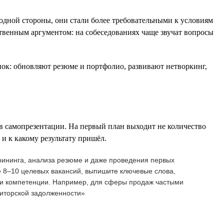
одной стороны, они стали более требовательными к условиям
ственным аргументом: на собеседованиях чаще звучат вопросы
нок: обновляют резюме и портфолио, развивают нетворкинг,
в самопрезентации. На первый план выходит не количество
 и к какому результату пришёл.
рининга, анализа резюме и даже проведения первых
е 8–10 целевых вакансий, выпишите ключевые слова,
или компетенции. Например, для сферы продаж частыми
биторской задолженности»