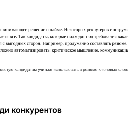
 принимающее решение о найме. Некоторых рекрутеров инструм
ет» все. Так кандидаты, которые подходят под требования вакан
бя с выгодных сторон. Например, продуманно составлять резюме.
сложно автоматизировать: критическое мышление, коммуникация,
оветую кандидатам учиться использовать в резюме ключевые слова
ди конкурентов