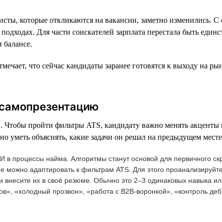
сты, которые откликаются на вакансии, заметно изменились. С 
подходах. Для части соискателей зарплата перестала быть един
 балансе.
ечает, что сейчас кандидаты заранее готовятся к выходу на ры
 самопрезентацию
. Чтобы пройти фильтры ATS, кандидату важно менять акценты 
но уметь объяснять, какие задачи он решал на предыдущем месте
 в процессы найма. Алгоритмы станут основой для первичного ск
ме можно адаптировать к фильтрам ATS. Для этого проанализируйт
 и внесите их в своё резюме. Обычно это 2–3 одинаковых навыка 
в», «холодный прозвон», «работа с B2B-воронкой», «контроль де