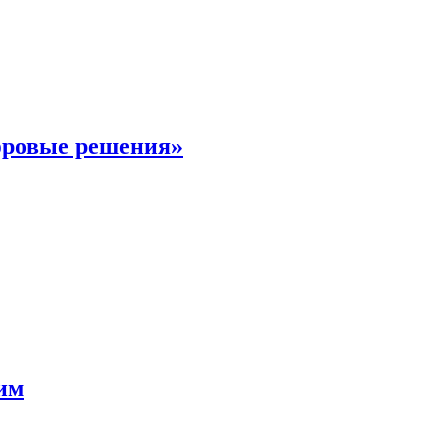
фровые решения»
мим