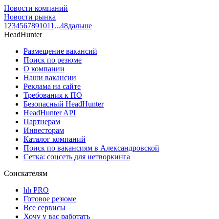
Новости компаний
Новости рынка
1
2
3
4
5
6
7
8
9
10
11
...
48
дальше
HeadHunter
Размещение вакансий
Поиск по резюме
О компании
Наши вакансии
Реклама на сайте
Требования к ПО
Безопасный HeadHunter
HeadHunter API
Партнерам
Инвесторам
Каталог компаний
Поиск по вакансиям в Александровской
Сетка: соцсеть для нетворкинга
Соискателям
hh PRO
Готовое резюме
Все сервисы
Хочу у вас работать