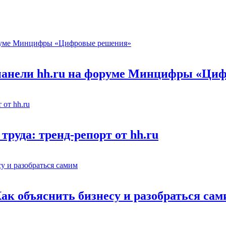
 панели hh.ru на форуме Минцифры «Ци
труда: тренд-репорт от hh.ru
Как объяснить бизнесу и разобраться са