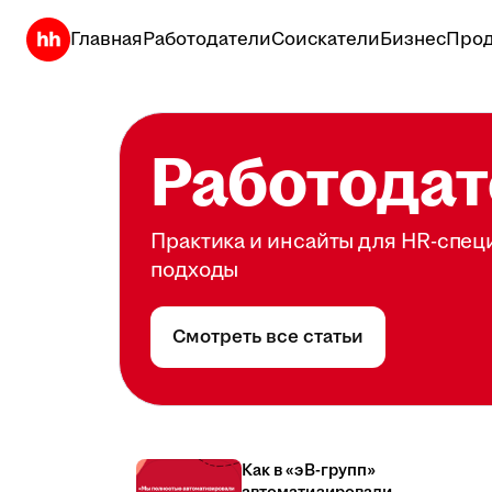
Главная
Работодатели
Соискатели
Бизнес
Прод
Работодат
Практика и инсайты для HR-спец
подходы
Смотреть все статьи
Как в «эВ-групп»