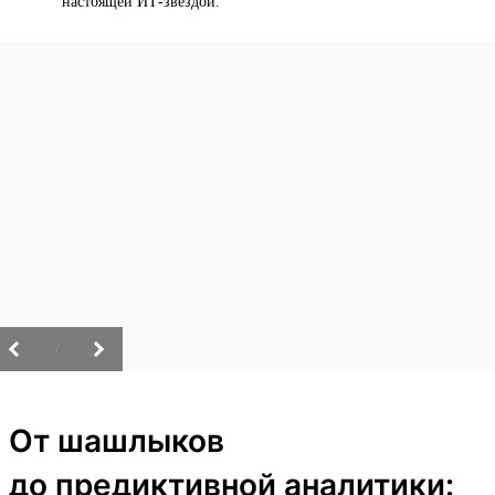
настоящей ИТ-звездой.
/
От шашлыков
до предиктивной аналитики: