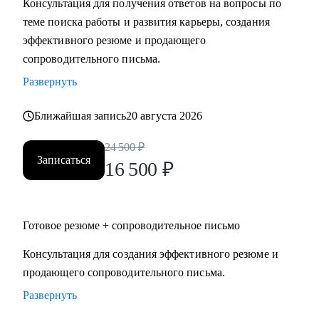
Консультация для получения ответов на вопросы по
теме поиска работы и развития карьеры, создания
Кому могу помочь:
эффективного резюме и продающего
Специалистам и руководителям из следующих сфер:
сопроводительного письма.
• hr
Развернуть
• карьерного консультирования
• продаж
Ближайшая запись
20 августа 2026
• проектного менеджмента
• маркетинга
24 500
₽
Записаться
• аналитики
16 500
₽
• финансов
• закупок
• логистики
Готовое резюме + сопроводительное письмо
• АХО и пр.
Консультация для создания эффективного резюме и
продающего сопроводительного письма.
Я помогу вам, даже если вы:
• несколько лет не работали;
Развернуть
• совсем без опыта работы;