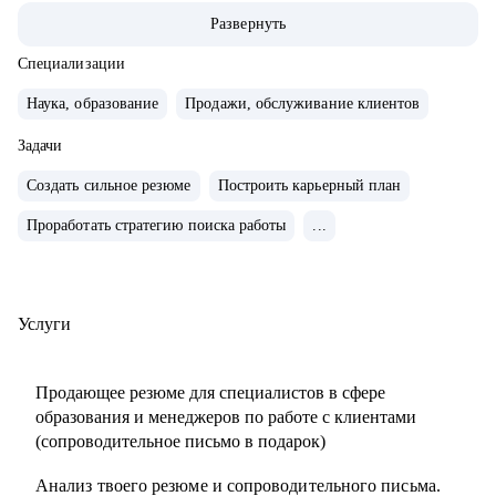
ABBA Centre.
Развернуть
• Закончила школу в Вашингтоне, США, высшее
лингвистическое образование в ЧГУ, РФ.
Специализации
• Сейчас учусь в магистратуре МИП на практического
Наука, образование
Продажи, обслуживание клиентов
психолога и коуча.
• Создала два собственных бизнес-проекта с 0, вывела в
Задачи
"+" и продала как готовый успешный бизнес (студия
Создать сильное резюме
Построить карьерный план
красоты и школа английского языка для детей и взрослых).
Проработать стратегию поиска работы
...
• 10 лет управляла бизнесом в образовательной сфере
(Центр дополнительного образования, частная школа и
английский детский сад)
• Эксперт в области ведения бизнеса в образовательной
Услуги
сфере.
• Провела 1000+ собеседований.
Продающее резюме для специалистов в сфере
• Наняла и адаптировала 100+ сотрудников.
образования и менеджеров по работе с клиентами
(сопроводительное письмо в подарок)
С чем помогу:
Анализ твоего резюме и сопроводительного письма.
• Карьерное консультирование, рекомендации по