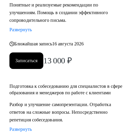
Понятные и реализуемые рекомендации по
составлению резюме, подготовка к интервью и помощь в
улучшениям. Помощь в создании эффективного
старте/продвижении в карьере в образовании и смежных
сопроводительного письма.
областях.
• Менторство для Senior-менеджеров.
Развернуть
• Бизнес-трекинг стартапов в образовании.
Ближайшая запись
16 августа 2026
• Сформулировать карьерную цель и разработать план для
ее достижения.
13 000
₽
Записаться
Кому могу помочь:
• Специалистам всех уровней в сфере образования и
смежных областей.
Подготовка к собеседованию для специалистов в сфере
• Менеджерам по продажам и по работе с клиентами.
образования и менеджеров по работе с клиентами
• Руководителям бизнеса, отделов.
Разбор и улучшение самопрезентации. Отработка
• Новичкам, кто только начинает свой путь.
ответов на сложные вопросы. Непосредственно
• Опытным специалистам, которые хотят сделать шаг
репетиция собеседования.
вперед в своей карьере.
Развернуть