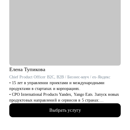
Елена
Тупикова
Chief Product Officer B2C, B2B / Бизнес-коуч / ex-Яндекс
• 15 лет в управлении проектами и международными
продуктами в стартапах и корпорациях.
• CPO International Products Yandex, Yango Eats. Запуск новых
продуктовых направлений и сервисов в 5 странах:
Узбекистан, Армения, Казахстан, Кот-д’Ивуар, Замбия.
Выбрать услугу
FoodTech, AdTech продукты.
• Академический руководитель продуктовой магистратуры
МФТИ, Руководитель Школы Менеджеров Яндекса (2022-
2024), автор программ по продуктовому менеджменту,