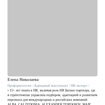
С чем помогу:
• Перейти в диджитал: выбрать направление по душе,
выстроить опору и план-капкан
• Упаковывать опыт так, чтобы он был понятен работодателю
и выделялся на фоне типовых откликов
• Подготовиться к собеседованиям и тестовым задачам
• Использовать нейросети для своих задач без страха за
качество
• Прокачать карьерный нетворкинг
Кому могу помочь:
• Копирайтерам и редакторам на любом уровне
• Выпускникам курсов, которые откликаются и не получают
оффер
• Тем, кто хочет работать с нейросетями
• Тем, кто хочет найти подработку на удалёнке или фрилансе
Елена
Николаева
Я знаю рынок контента изнутри, вижу потенциал в опыте и
Профориентолог / Карьерный консультант / HR-эксперт /
верю в каждого, с кем работала лично. Мне важно помочь
• 15+ лет опыта в HR, включая роль HR Бизнес-партнера, где
тебе увидеть твои сильные стороны, понять, куда двигаться
я стратегически управляла подбором, адаптацией и развитием
дальше, и собрать реалистичный план развития.
персонала для международных и российских компаний:
ALBA, CALZEDONIA, ALEXANDER TEREKHOV, MAJE,