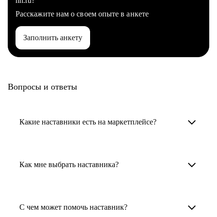
hh.ru?
Расскажите нам о своем опыте в анкете
Заполнить анкету
Вопросы и ответы
Какие наставники есть на маркетплейсе?
Карьерные наставники — это HR-
специалисты, карьерные консультанты,
Как мне выбрать наставника?
психологи, резюмерайтеры и менторы.
Умный поиск поможет в три клика выбрать
Менторы работают в ИТ, дизайне, других
наставника для достижения вашей цели.
С чем может помочь наставник?
узкоспециализированных сферах. Они