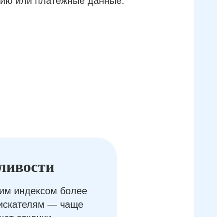
ию или платёжные данные.
ливости
им индексом более
оискателям — чаще