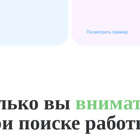
Посмотреть пример
лько вы
внима
и поиске рабо