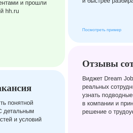
и быстрее разбир
ентами и прошли
й hh.ru
Посмотреть пример
Отзывы со
Виджет Dream Job
акансия
реальных сотрудн
узнать подводные
ть понятной
в компании и при
С детальным
решение о трудоу
стей и условий