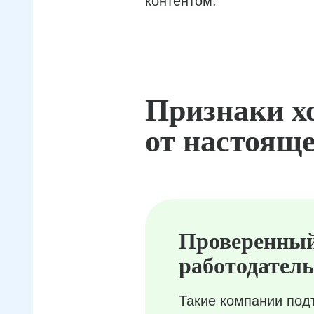
контентом.
Признаки х
от настояще
Проверенны
работодатель
Такие компании под