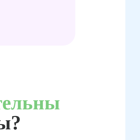
тельны
ты?