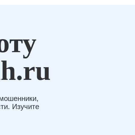
оту
h.ru
-мошенники,
ти. Изучите