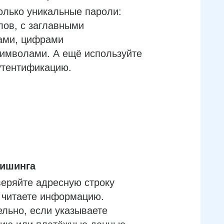
олько уникальные пароли:
лов, с заглавными
ами, цифрами
имволами. А ещё используйте
утентификацию.
фишинга
еряйте адресную строку
м читаете информацию.
льно, если указываете