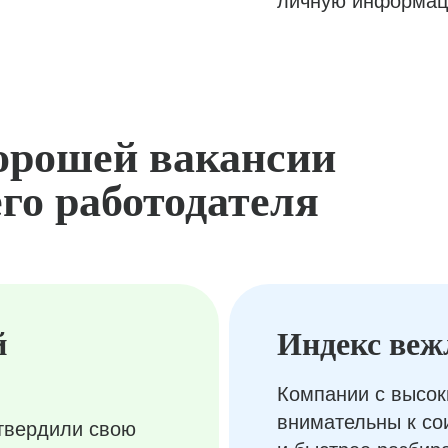
личную информац
орошей вакансии
го работодателя
й
Индекс веж
Компании с высок
внимательны к с
твердили свою