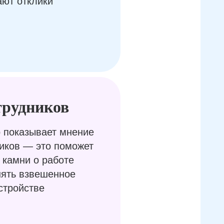
ают отклики
трудников
 показывает мнение
иков — это поможет
 камни о работе
нять взвешенное
стройстве