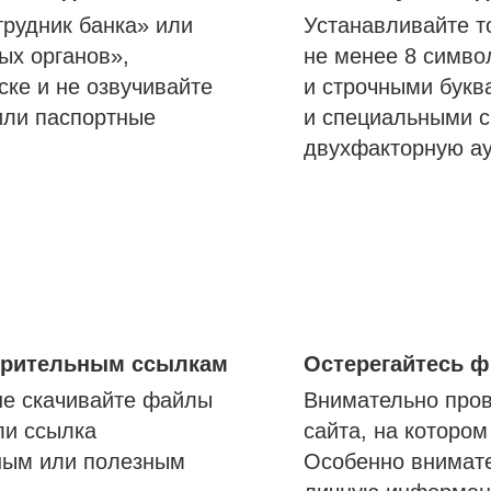
трудник банка» или
Устанавливайте т
ых органов»,
не менее 8 симво
ске и не озвучивайте
и строчными букв
или паспортные
и специальными с
двухфакторную а
озрительным ссылкам
Остерегайтесь 
не скачивайте файлы
Внимательно пров
ли ссылка
сайта, на которо
ным или полезным
Особенно внимате