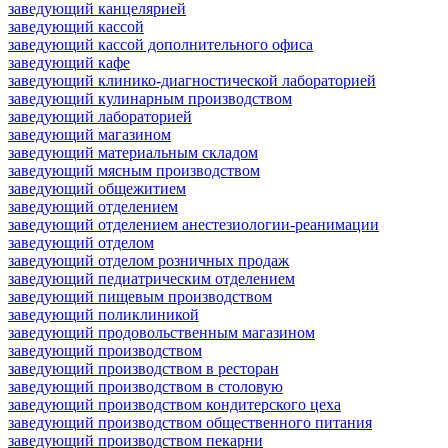
заведующий канцелярией
заведующий кассой
заведующий кассой дополнительного офиса
заведующий кафе
заведующий клинико-диагностической лабораторией
заведующий кулинарным производством
заведующий лабораторией
заведующий магазином
заведующий материальным складом
заведующий мясным производством
заведующий общежитием
заведующий отделением
заведующий отделением анестезиологии-реанимации
заведующий отделом
заведующий отделом розничных продаж
заведующий педиатрическим отделением
заведующий пищевым производством
заведующий поликлиникой
заведующий продовольственным магазином
заведующий производством
заведующий производством в ресторан
заведующий производством в столовую
заведующий производством кондитерского цеха
заведующий производством общественного питания
заведующий производством пекарни