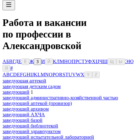
Работа и вакансии
по профессии в
Александровской
А
Б
В
Г
Д
Е
Ж
И
К
Л
М
Н
О
П
Р
С
Т
У
Ф
Х
Ц
Ч
Ш
Э
Ю
Ё
З
Й
Щ
Ы
#
Я
A
B
C
D
E
F
G
H
I
J
K
L
M
N
O
P
Q
R
S
T
U
V
W
X
Y
Z
заведующая аптекой
заведующая детским садом
заведующий
1
заведующий административно-хозяйственной частью
заведующий аптекой (провизор)
заведующий архивом
заведующий АХЧА
заведующий базой
заведующий библиотекой
заведующий здравпунктом
заведующий испытательной лабораторией