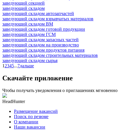
заведующий секцией
заведующий складом
заведующий складом автозапчастей
заведующий складом взрывчатых материалов
заведующий складом ВМ
заведующий складом готовой продукции
заведующий складом ГСМ
заведующий складом запасных частей
заведующий складом на производство
заведующий складом продуктов питания
заведующий складом строительных материалов
заведующий складом сырья
1
2
3
4
5
...
7
дальше
Скачайте приложение
Чтобы получать уведомления о приглашениях мгновенно
HeadHunter
Размещение вакансий
Поиск по резюме
О компании
Наши вакансии