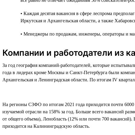
всё равно не отвечает ожиданиям 50% соискателей-рос
• Каждая десятая вакансия в сфере леспрома предпола
Иркутская и Архангельская области, а также Хабаровс
• Менеджеры по продажам, инженеры, операторы и мас
Компании и работодатели из к
За год география компаний-работодателей, которые испытывали
года в лидерах кроме Москвы и Санкт-Петербурга были компани
Архангельская и Ленинградская области. По итогам IV кварта
На регионы СЗФО по итогам 2021 года приходится почти 6000 
изучаемой отрасли на 158% за год. Больше всего вакансий раз
от общего объема), Ленобласть (12% или почти 700 вакансий)
приходится на Калининградскую область.