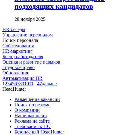
подходящих кандидатов
28 ноября 2025
HR-беседы
Управление персоналом
Поиск персонала
Собеседования
HR-маркетинг
Бренд работодателя
Оценка и развитие навыков
Трудовое право
Обновления
Автоматизация HR
1
2
3
4
5
6
7
8
9
10
11
...
47
дальше
HeadHunter
Размещение вакансий
Поиск по резюме
О компании
Наши вакансии
Реклама на сайте
Требования к ПО
Безопасный HeadHunter