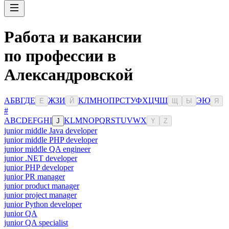
Работа и вакансии
по профессии в
Александровской
А
Б
В
Г
Д
Е
Ж
З
И
К
Л
М
Н
О
П
Р
С
Т
У
Ф
Х
Ц
Ч
Ш
Э
Ю
Ё
Й
Щ
Ы
Я
#
A
B
C
D
E
F
G
H
I
K
L
M
N
O
P
Q
R
S
T
U
V
W
X
J
Y
Z
junior middle Java developer
junior middle PHP developer
junior middle QA engineer
junior .NET developer
junior PHP developer
junior PR manager
junior product manager
junior project manager
junior Python developer
junior QA
junior QA specialist