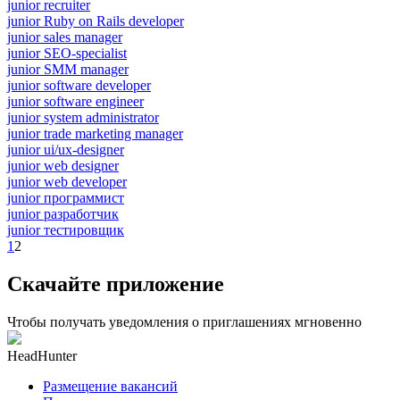
junior recruiter
junior Ruby on Rails developer
junior sales manager
junior SEO-specialist
junior SMM manager
junior software developer
junior software engineer
junior system administrator
junior trade marketing manager
junior ui/ux-designer
junior web designer
junior web developer
junior программист
junior разработчик
junior тестировщик
1
2
Скачайте приложение
Чтобы получать уведомления о приглашениях мгновенно
HeadHunter
Размещение вакансий