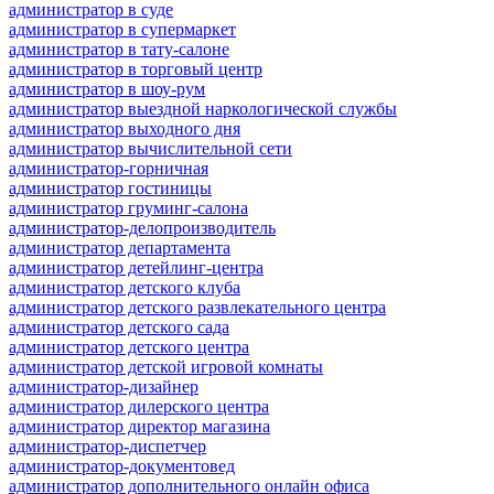
администратор в суде
администратор в супермаркет
администратор в тату-салоне
администратор в торговый центр
администратор в шоу-рум
администратор выездной наркологической службы
администратор выходного дня
администратор вычислительной сети
администратор-горничная
администратор гостиницы
администратор груминг-салона
администратор-делопроизводитель
администратор департамента
администратор детейлинг-центра
администратор детского клуба
администратор детского развлекательного центра
администратор детского сада
администратор детского центра
администратор детской игровой комнаты
администратор-дизайнер
администратор дилерского центра
администратор директор магазина
администратор-диспетчер
администратор-документовед
администратор дополнительного онлайн офиса