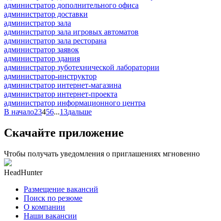
администратор дополнительного офиса
администратор доставки
администратор зала
администратор зала игровых автоматов
администратор зала ресторана
администратор заявок
администратор здания
администратор зуботехнической лаборатории
администратор-инструктор
администратор интернет-магазина
администратор интернет-проекта
администратор информационного центра
В начало
2
3
4
5
6
...
13
дальше
Скачайте приложение
Чтобы получать уведомления о приглашениях мгновенно
HeadHunter
Размещение вакансий
Поиск по резюме
О компании
Наши вакансии