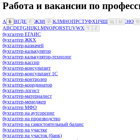
Работа и вакансии по профес
А
В
Г
Д
Е
Ж
З
И
К
Л
М
Н
О
П
Р
С
Т
У
Ф
Х
Ц
Ч
Ш
Э
Ю
Б
Ё
Й
Щ
Ы
Я
A
B
C
D
E
F
G
H
I
J
K
L
M
N
O
P
Q
R
S
T
U
V
W
X
Y
Z
бухгалтер ЕГАИС
бухгалтер ЖКХ
бухгалтер-казначей
бухгалтер-калькулятор
бухгалтер калькулятор-технолог
бухгалтер-кассир
бухгалтер-консультант
бухгалтер-консультант 1С
бухгалтер-контролер
бухгалтер-координатор
бухгалтер-логист
бухгалтер-материалист
бухгалтер-менеджер
бухгалтер МФО
бухгалтер на аутсорсинг
бухгалтер на производство
бухгалтер на самостоятельный баланс
бухгалтер на участке
бухгалтер на участок (банк)