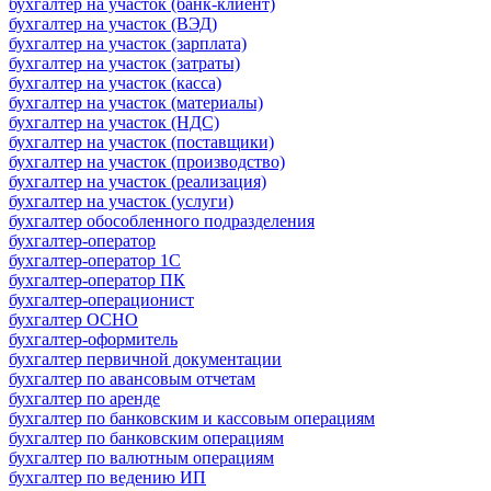
бухгалтер на участок (банк-клиент)
бухгалтер на участок (ВЭД)
бухгалтер на участок (зарплата)
бухгалтер на участок (затраты)
бухгалтер на участок (касса)
бухгалтер на участок (материалы)
бухгалтер на участок (НДС)
бухгалтер на участок (поставщики)
бухгалтер на участок (производство)
бухгалтер на участок (реализация)
бухгалтер на участок (услуги)
бухгалтер обособленного подразделения
бухгалтер-оператор
бухгалтер-оператор 1С
бухгалтер-оператор ПК
бухгалтер-операционист
бухгалтер ОСНО
бухгалтер-оформитель
бухгалтер первичной документации
бухгалтер по авансовым отчетам
бухгалтер по аренде
бухгалтер по банковским и кассовым операциям
бухгалтер по банковским операциям
бухгалтер по валютным операциям
бухгалтер по ведению ИП