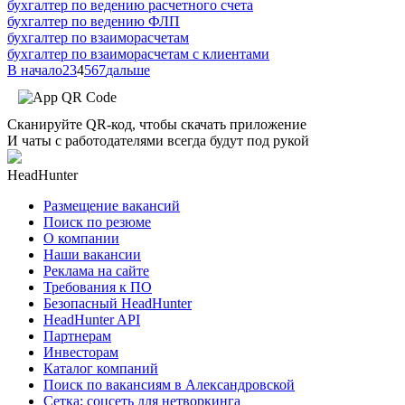
бухгалтер по ведению расчетного счета
бухгалтер по ведению ФЛП
бухгалтер по взаиморасчетам
бухгалтер по взаиморасчетам с клиентами
В начало
2
3
4
5
6
7
дальше
Сканируйте QR-код, чтобы скачать приложение
И чаты с работодателями всегда будут под рукой
HeadHunter
Размещение вакансий
Поиск по резюме
О компании
Наши вакансии
Реклама на сайте
Требования к ПО
Безопасный HeadHunter
HeadHunter API
Партнерам
Инвесторам
Каталог компаний
Поиск по вакансиям в Александровской
Сетка: соцсеть для нетворкинга