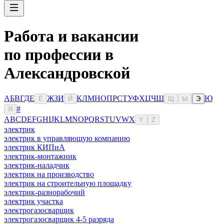
Работа и вакансии
по профессии в
Александровской
А
Б
В
Г
Д
Е
Ж
З
И
К
Л
М
Н
О
П
Р
С
Т
У
Ф
Х
Ц
Ч
Ш
Ю
Ё
Й
Щ
Ы
Э
#
Я
A
B
C
D
E
F
G
H
I
J
K
L
M
N
O
P
Q
R
S
T
U
V
W
X
Y
Z
электрик
электрик в управляющую компанию
электрик КИПиА
электрик-монтажник
электрик-наладчик
электрик на производство
электрик на строительную площадку
электрик-разнорабочий
электрик участка
электрогазосварщик
электрогазосварщик 4-5 разряда