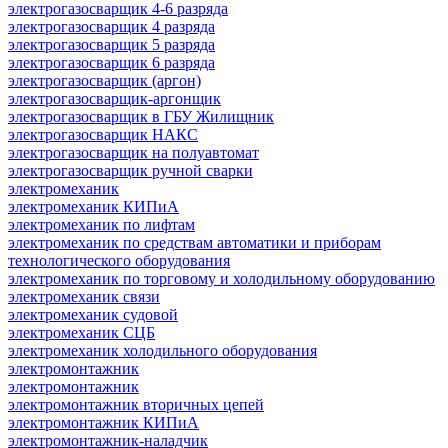
электрогазосварщик 4-6 разряда
электрогазосварщик 4 разряда
электрогазосварщик 5 разряда
электрогазосварщик 6 разряда
электрогазосварщик (аргон)
электрогазосварщик-аргонщик
электрогазосварщик в ГБУ Жилищник
электрогазосварщик НАКС
электрогазосварщик на полуавтомат
электрогазосварщик ручной сварки
электромеханик
электромеханик КИПиА
электромеханик по лифтам
электромеханик по средствам автоматики и приборам
технологического оборудования
электромеханик по торговому и холодильному оборудованию
электромеханик связи
электромеханик судовой
электромеханик СЦБ
электромеханик холодильного оборудования
электромонтажник
электромонтажник
электромонтажник вторичных цепей
электромонтажник КИПиА
электромонтажник-наладчик