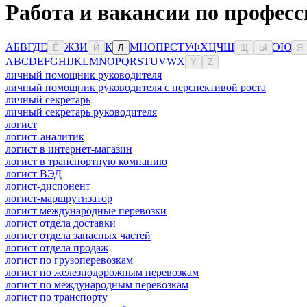
Работа и вакансии по профес
А
Б
В
Г
Д
Е
Ж
З
И
К
М
Н
О
П
Р
С
Т
У
Ф
Х
Ц
Ч
Ш
Э
Ю
Ё
Й
Л
Щ
Ы
Я
A
B
C
D
E
F
G
H
I
J
K
L
M
N
O
P
Q
R
S
T
U
V
W
X
Y
Z
личный помощник руководителя
личный помощник руководителя с перспективой роста
личный секретарь
личный секретарь руководителя
логист
логист-аналитик
логист в интернет-магазин
логист в транспортную компанию
логист ВЭД
логист-диспонент
логист-маршрутизатор
логист международные перевозки
логист отдела доставки
логист отдела запасных частей
логист отдела продаж
логист по грузоперевозкам
логист по железнодорожным перевозкам
логист по международным перевозкам
логист по транспорту