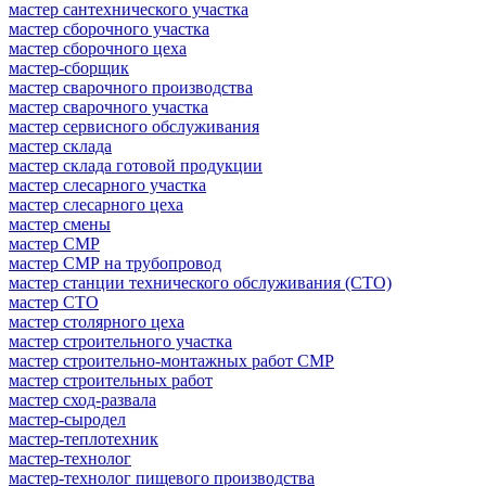
мастер сантехнического участка
мастер сборочного участка
мастер сборочного цеха
мастер-сборщик
мастер сварочного производства
мастер сварочного участка
мастер сервисного обслуживания
мастер склада
мастер склада готовой продукции
мастер слесарного участка
мастер слесарного цеха
мастер смены
мастер СМР
мастер СМР на трубопровод
мастер станции технического обслуживания (СТО)
мастер СТО
мастер столярного цеха
мастер строительного участка
мастер строительно-монтажных работ СМР
мастер строительных работ
мастер сход-развала
мастер-сыродел
мастер-теплотехник
мастер-технолог
мастер-технолог пищевого производства