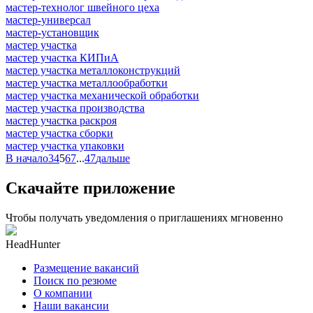
мастер-технолог швейного цеха
мастер-универсал
мастер-установщик
мастер участка
мастер участка КИПиА
мастер участка металлоконструкций
мастер участка металлообработки
мастер участка механической обработки
мастер участка производства
мастер участка раскроя
мастер участка сборки
мастер участка упаковки
В начало
3
4
5
6
7
...
47
дальше
Скачайте приложение
Чтобы получать уведомления о приглашениях мгновенно
HeadHunter
Размещение вакансий
Поиск по резюме
О компании
Наши вакансии