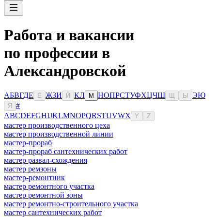
Работа и вакансии
по профессии в
Александровской
А
Б
В
Г
Д
Е
Ж
З
И
К
Л
Н
О
П
Р
С
Т
У
Ф
Х
Ц
Ч
Ш
Э
Ю
Ё
Й
М
Щ
Ы
#
Я
A
B
C
D
E
F
G
H
I
J
K
L
M
N
O
P
Q
R
S
T
U
V
W
X
Y
Z
мастер производственного цеха
мастер производственной линии
мастер-прораб
мастер-прораб сантехнических работ
мастер развал-схождения
мастер ремзоны
мастер-ремонтник
мастер ремонтного участка
мастер ремонтной зоны
мастер ремонтно-строительного участка
мастер сантехнических работ