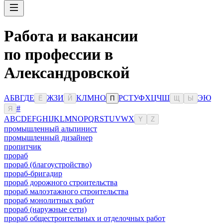
Работа и вакансии
по профессии в
Александровской
А
Б
В
Г
Д
Е
Ж
З
И
К
Л
М
Н
О
Р
С
Т
У
Ф
Х
Ц
Ч
Ш
Э
Ю
Ё
Й
П
Щ
Ы
#
Я
A
B
C
D
E
F
G
H
I
J
K
L
M
N
O
P
Q
R
S
T
U
V
W
X
Y
Z
промышленный альпинист
промышленный дизайнер
пропитчик
прораб
прораб (благоустройство)
прораб-бригадир
прораб дорожного строительства
прораб малоэтажного строительства
прораб монолитных работ
прораб (наружные сети)
прораб общестроительных и отделочных работ