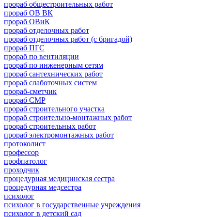
прораб общестроительных работ
прораб ОВ ВК
прораб ОВиК
прораб отделочных работ
прораб отделочных работ (с бригадой)
прораб ПГС
прораб по вентиляции
прораб по инженерным сетям
прораб сантехнических работ
прораб слаботочных систем
прораб-сметчик
прораб СМР
прораб строительного участка
прораб строительно-монтажных работ
прораб строительных работ
прораб электромонтажных работ
протоколист
профессор
профпатолог
проходчик
процедурная медицинская сестра
процедурная медсестра
психолог
психолог в государственные учреждения
психолог в детский сад