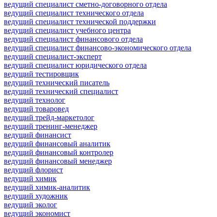
ведущий специалист сметно-договорного отдела
ведущий специалист технического отдела
ведущий специалист технической поддержки
ведущий специалист учебного центра
ведущий специалист финансового отдела
ведущий специалист финансово-экономического отдела
ведущий специалист-эксперт
ведущий специалист юридического отдела
ведущий тестировщик
ведущий технический писатель
ведущий технический специалист
ведущий технолог
ведущий товаровед
ведущий трейд-маркетолог
ведущий тренинг-менеджер
ведущий финансист
ведущий финансовый аналитик
ведущий финансовый контролер
ведущий финансовый менеджер
ведущий флорист
ведущий химик
ведущий химик-аналитик
ведущий художник
ведущий эколог
ведущий экономист