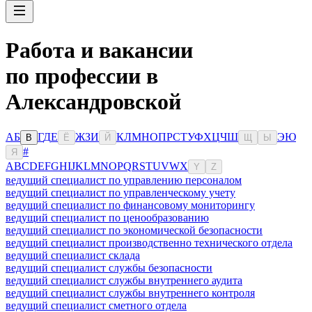
Работа и вакансии
по профессии в
Александровской
А
Б
Г
Д
Е
Ж
З
И
К
Л
М
Н
О
П
Р
С
Т
У
Ф
Х
Ц
Ч
Ш
Э
Ю
В
Ё
Й
Щ
Ы
#
Я
A
B
C
D
E
F
G
H
I
J
K
L
M
N
O
P
Q
R
S
T
U
V
W
X
Y
Z
ведущий специалист по управлению персоналом
ведущий специалист по управленческому учету
ведущий специалист по финансовому мониторингу
ведущий специалист по ценообразованию
ведущий специалист по экономической безопасности
ведущий специалист производственно технического отдела
ведущий специалист склада
ведущий специалист службы безопасности
ведущий специалист службы внутреннего аудита
ведущий специалист службы внутреннего контроля
ведущий специалист сметного отдела