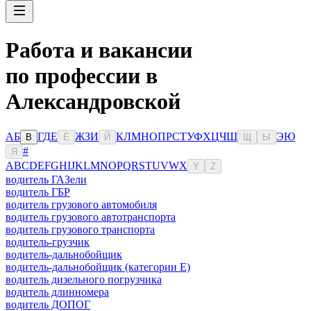
Работа и вакансии
по профессии в
Александровской
А
Б
Г
Д
Е
Ж
З
И
К
Л
М
Н
О
П
Р
С
Т
У
Ф
Х
Ц
Ч
Ш
Э
Ю
В
Ё
Й
Щ
Ы
#
Я
A
B
C
D
E
F
G
H
I
J
K
L
M
N
O
P
Q
R
S
T
U
V
W
X
Y
Z
водитель ГАЗели
водитель ГБР
водитель грузового автомобиля
водитель грузового автотранспорта
водитель грузового транспорта
водитель-грузчик
водитель-дальнобойщик
водитель-дальнобойщик (категории Е)
водитель дизельного погрузчика
водитель длинномера
водитель ДОПОГ