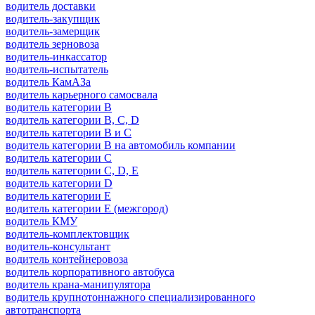
водитель доставки
водитель-закупщик
водитель-замерщик
водитель зерновоза
водитель-инкассатор
водитель-испытатель
водитель КамАЗа
водитель карьерного самосвала
водитель категории B
водитель категории B, C, D
водитель категории B и C
водитель категории B на автомобиль компании
водитель категории C
водитель категории C, D, E
водитель категории D
водитель категории E
водитель категории E (межгород)
водитель КМУ
водитель-комплектовщик
водитель-консультант
водитель контейнеровоза
водитель корпоративного автобуса
водитель крана-манипулятора
водитель крупнотоннажного специализированного
автотранспорта