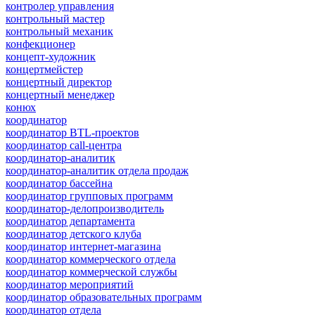
контролер управления
контрольный мастер
контрольный механик
конфекционер
концепт-художник
концертмейстер
концертный директор
концертный менеджер
конюх
координатор
координатор BTL-проектов
координатор call-центра
координатор-аналитик
координатор-аналитик отдела продаж
координатор бассейна
координатор групповых программ
координатор-делопроизводитель
координатор департамента
координатор детского клуба
координатор интернет-магазина
координатор коммерческого отдела
координатор коммерческой службы
координатор мероприятий
координатор образовательных программ
координатор отдела