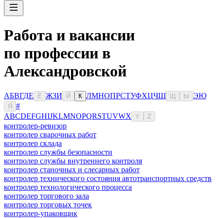
Работа и вакансии
по профессии в
Александровской
А
Б
В
Г
Д
Е
Ж
З
И
Л
М
Н
О
П
Р
С
Т
У
Ф
Х
Ц
Ч
Ш
Э
Ю
Ё
Й
К
Щ
Ы
#
Я
A
B
C
D
E
F
G
H
I
J
K
L
M
N
O
P
Q
R
S
T
U
V
W
X
Y
Z
контролер-ревизор
контролер сварочных работ
контролер склада
контролер службы безопасности
контролер службы внутреннего контроля
контролер станочных и слесарных работ
контролер технического состояния автотранспортных средств
контролер технологического процесса
контролер торгового зала
контролер торговых точек
контролер-упаковщик