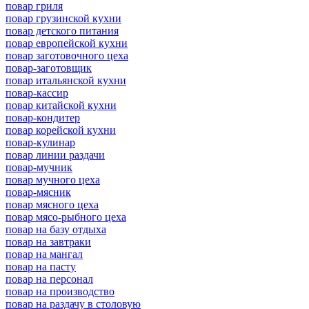
повар гриля
повар грузинской кухни
повар детского питания
повар европейской кухни
повар заготовочного цеха
повар-заготовщик
повар итальянской кухни
повар-кассир
повар китайской кухни
повар-кондитер
повар корейской кухни
повар-кулинар
повар линии раздачи
повар-мучник
повар мучного цеха
повар-мясник
повар мясного цеха
повар мясо-рыбного цеха
повар на базу отдыха
повар на завтраки
повар на мангал
повар на пасту
повар на персонал
повар на производство
повар на раздачу в столовую