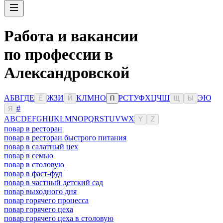
Работа и вакансии
по профессии в
Александровской
А
Б
В
Г
Д
Е
Ж
З
И
К
Л
М
Н
О
Р
С
Т
У
Ф
Х
Ц
Ч
Ш
Э
Ю
Ё
Й
П
Щ
Ы
#
Я
A
B
C
D
E
F
G
H
I
J
K
L
M
N
O
P
Q
R
S
T
U
V
W
X
Y
Z
повар в ресторан
повар в ресторан быстрого питания
повар в салатный цех
повар в семью
повар в столовую
повар в фаст-фуд
повар в частный детский сад
повар выходного дня
повар горячего процесса
повар горячего цеха
повар горячего цеха в столовую