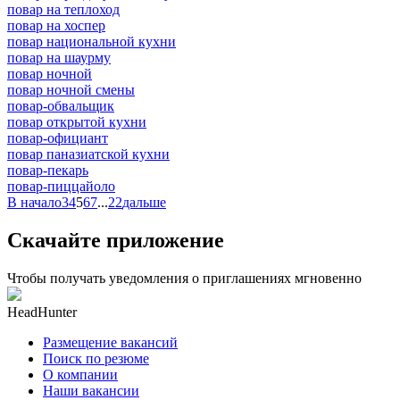
повар на теплоход
повар на хоспер
повар национальной кухни
повар на шаурму
повар ночной
повар ночной смены
повар-обвальщик
повар открытой кухни
повар-официант
повар паназиатской кухни
повар-пекарь
повар-пиццайоло
В начало
3
4
5
6
7
...
22
дальше
Скачайте приложение
Чтобы получать уведомления о приглашениях мгновенно
HeadHunter
Размещение вакансий
Поиск по резюме
О компании
Наши вакансии