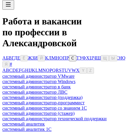
Работа и вакансии
по профессии в
Александровской
А
Б
В
Г
Д
Е
Ж
З
И
К
Л
М
Н
О
П
Р
Т
У
Ф
Х
Ц
Ч
Ш
Э
Ю
Ё
Й
С
Щ
Ы
#
Я
A
B
C
D
E
F
G
H
I
J
K
L
M
N
O
P
Q
R
S
T
U
V
W
X
Y
Z
системный администратор VMware
системный администратор Windows
системный администратор в банк
системный администратор ЛВС
системный администратор (поддержка)
системный администратор-программист
системный администратор со знанием 1С
системный администратор (стажер)
системный администратор технической поддержки
системный аналитик
системный аналитик 1С