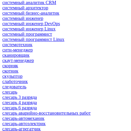
системный аналитик CRM
системный архитектор
системный бизнес-аналитик
системный инженер
системный инженер DevOps
системный инженер Linux
системный программист
системный программист Linux
системотехник
сити-менеджер
сканировщик
скаут-менеджер
скорняк
скотник
скульптор
слаботочник
следователь
слесарь
слесарь 3 разряда
слесарь 4 разряда
слесарь 6 разряда
слесарь аварийно-восстановительных работ
слесарь-автомеханик
слесарь-автоэлектрик
слесарь-агрегатчик