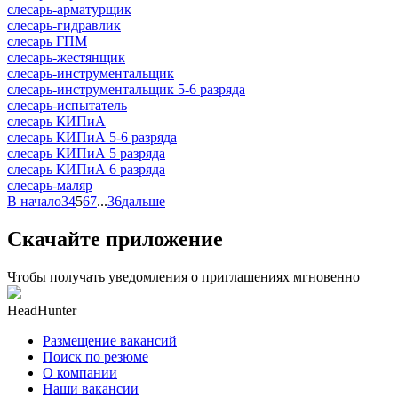
слесарь-арматурщик
слесарь-гидравлик
слесарь ГПМ
слесарь-жестянщик
слесарь-инструментальщик
слесарь-инструментальщик 5-6 разряда
слесарь-испытатель
слесарь КИПиА
слесарь КИПиА 5-6 разряда
слесарь КИПиА 5 разряда
слесарь КИПиА 6 разряда
слесарь-маляр
В начало
3
4
5
6
7
...
36
дальше
Скачайте приложение
Чтобы получать уведомления о приглашениях мгновенно
HeadHunter
Размещение вакансий
Поиск по резюме
О компании
Наши вакансии